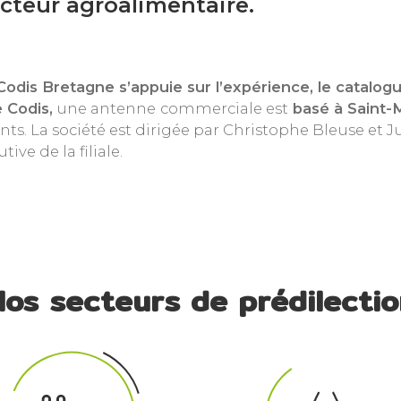
ecteur agroalimentaire.
 professionnels bretagne
Codis Bretagne s’appuie sur l’expérience, le catalogu
e Codis,
une antenne
commerciale est
basé à Saint-
ents. La société est dirigée par Christophe Bleuse et Ju
tive de la filiale.
Nos secteurs de prédilectio