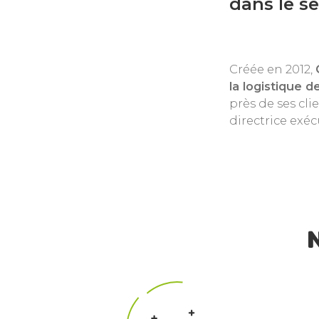
dans le s
Solutions pour
Créée en 2012,
la logistique d
près de ses cli
directrice exécu