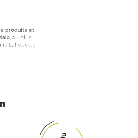
e produits et
Malo
, au plus
lie Lallouette,
n