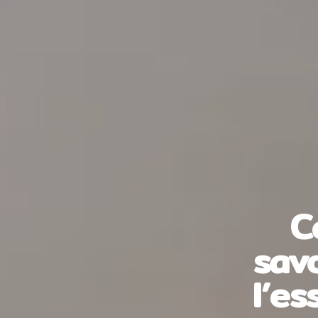
C
savo
l’e