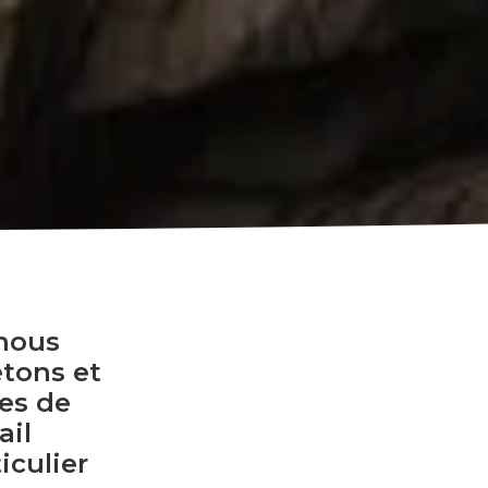
 nous
etons et
es de
ail
iculier