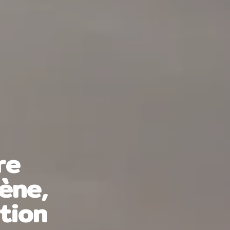
re
iène,
tion