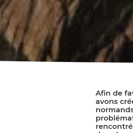
Afin de f
avons créé
normands.
problémat
rencontrée