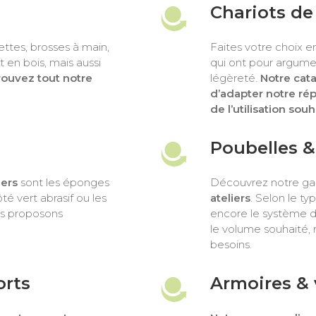
Chariots de
ettes, brosses à main,
Faites votre choix en
 en bois, mais aussi
qui ont pour argument
rouvez tout notre
légèreté.
Notre cat
d’adapter notre ré
de l’utilisation sou
Poubelles &
iers
sont les éponges
Découvrez notre 
té vert abrasif ou les
ateliers
. Selon le t
us proposons
encore le système d’a
le volume souhaité, 
besoins.
orts
Armoires & 