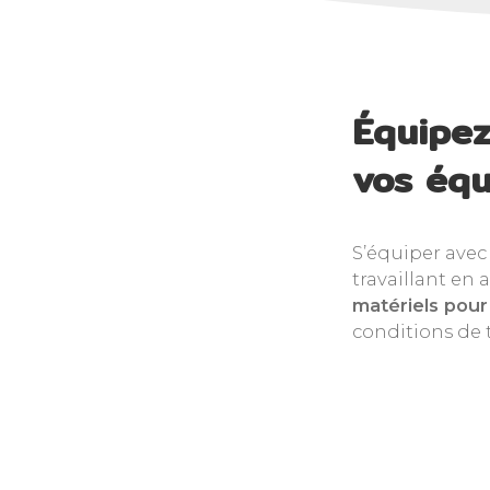
Équipez
vos équ
S’équiper avec
travaillant en
matériels pour 
conditions de t