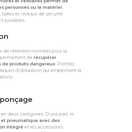
ires et vestiaires permet de
es personnes ou le matériel
.
 tailles et niveaux de sécurité
t possibles.
ion
s de rétention normées pour la
e permettent de
récupérer
es de produits dangereux
. Profitez
aques d’obturation qui empêchent la
ations.
e ponçage
 en deux catégories. D’une part, le
e et pneumatique avec des
on intégré
et les accessoires