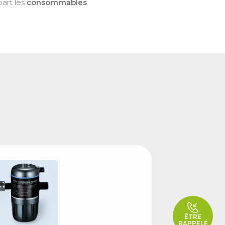
part les
consommables
.
ÊTRE
RAPPELÉ