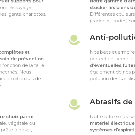
rs et supports pour
Notre gamme d’armo
 pour l’essuyage
stocker les biens d
es, gants, charlottes,
Différentes couleurs,
(cadenas, codes) son
Anti-pollut
complètes et
Nos bacs et armoire
soin de prévention
protection incendi
n fonction de la taille
d’éventuelles fuit
oncernés. Nous
également de nos pl
ince-œil en cas de
pollution des canalis
.
Abrasifs d
re choix parmi
Notre offre se divise
ale, végétale ou
matériel électriqu
e prête à poser,
systèmes d’aspirati