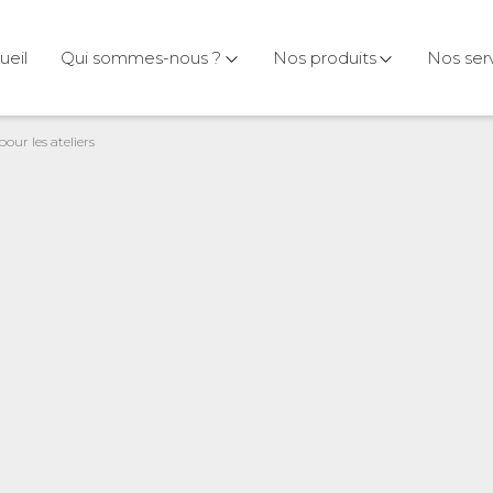
ueil
Qui sommes-nous ?
Nos produits
Nos ser
our les ateliers