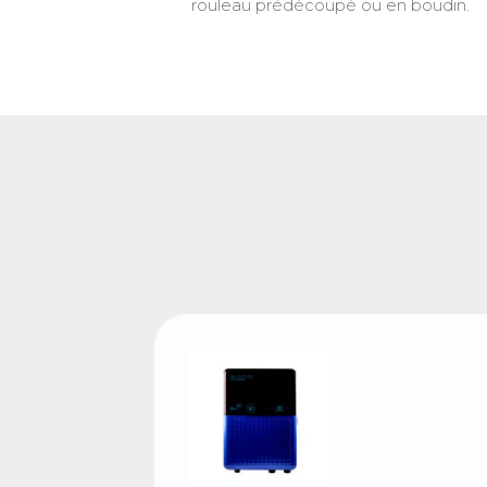
rouleau prédécoupé ou en boudin.