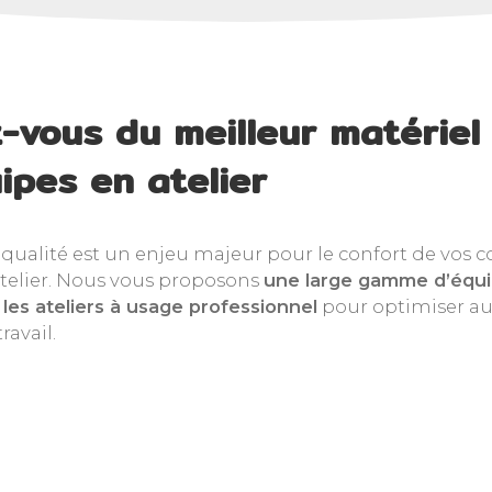
-vous du meilleur matériel
ipes en atelier
 qualité est un enjeu majeur pour le confort de vos c
 atelier. Nous vous proposons
une large gamme d’
équ
les ateliers
à usage professionnel
pour optimiser au
ravail.