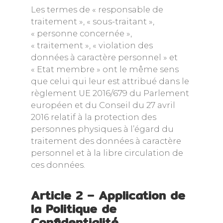
Les termes de « responsable de
traitement », « sous-traitant »,
« personne concernée »,
« traitement », « violation des
données à caractère personnel » et
« Etat membre » ont le même sens
que celui qui leur est attribué dans le
règlement UE 2016/679 du Parlement
européen et du Conseil du 27 avril
2016 relatif à la protection des
personnes physiques à l’égard du
traitement des données à caractère
personnel et à la libre circulation de
ces données.
Article 2 – Application de
la Politique de
Confidentialité