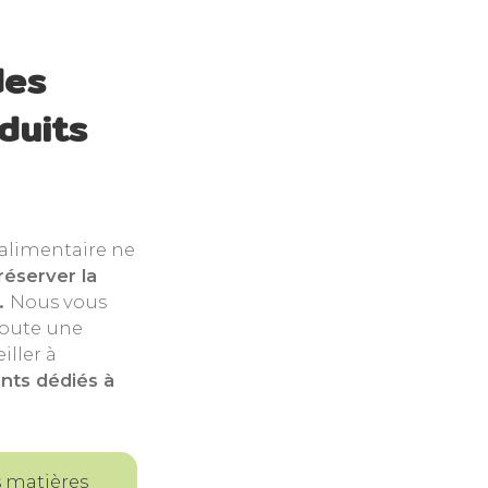
des
duits
oalimentaire ne
réserver la
s.
Nous vous
toute une
ller à
nts dédiés à
 matières