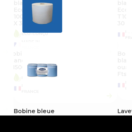
blanche
blan
Ecolabel
Ecol
1000 Fts – 26
T100
X 30
30
MA
ÉCO-CONÇU
FR
MADE IN
FRANCE
Bobine
Bobi
blanche Ecolabel
blan
T1500 – 26 X 30
ouat
Fts –
ÉCO-CONÇU
MA
MADE IN
FR
FRANCE
Bobine bleue
Lave
à dévidage
micr
central
impr
gaufrée – le
vert