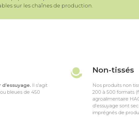
ables sur les chaînes de production.
Non-tissés
 d’essuyage.
Il s'agit
Nos produits non tis
 ou bleues de 450
200 à 500 formats (feu
agroalimentaire HA
d'essuyage sont secs.
imprégnés de produi