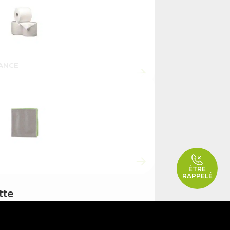
che
abel
0 – 23 X
DE IN
ANCE
ne
che pure
e 1000
 23 X 30
DE IN
ANCE
ÊTRE
RAPPELÉ
tte
ofibre
égnable
e