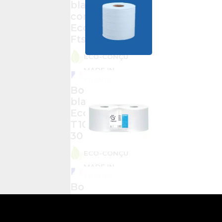
blanche
compacte
Ecolabel 900
Fts – 18 X 20
ÉCO-CONÇU
MADE IN
FRANCE
Bobine
blanche
Ecolabel
T1000 – 21 X
30
ÉCO-CONÇU
MADE IN
FRANCE
Bobine
blanche pure
ouate 1500
Fts 23 X 30