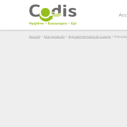
Acc
Accueil
>
Nos produits
>
Agroalimentaire et cuisine
> Essuyage