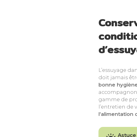
Conserv
conditi
d’essu
L’essuyage dan
doit jamais êtr
bonne hygiène 
accompagnons 
gamme de produ
l’entretien de
l’alimentation
Astuce 