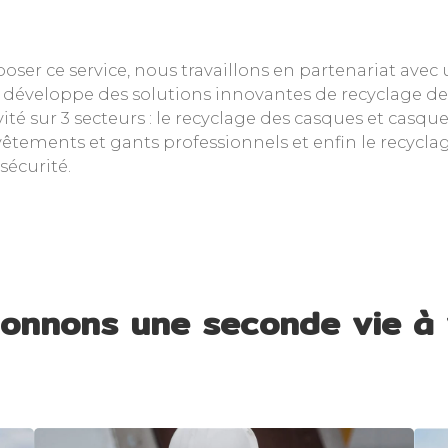
oser ce service, nous travaillons en partenariat avec
i développe des solutions innovantes de recyclage dep
vité sur 3 secteurs : le recyclage des casques et casquet
vêtements et gants professionnels et enfin le recycla
sécurité.
onnons une seconde vie à 