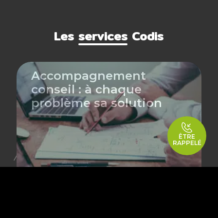
Les
services
Codis
Accompagnement
conseil : à chaque
problème sa solution
ÊTRE
RAPPELÉ
Maintenance : avec
nous, votre matériel de
nettoyage est entre de