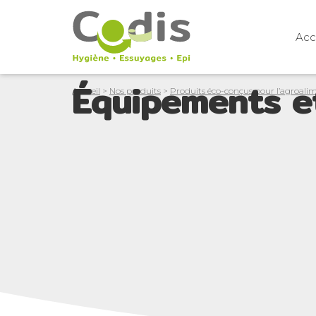
Acc
Équipements e
Accueil
>
Nos produits
>
Produits éco-conçus pour l’agroali