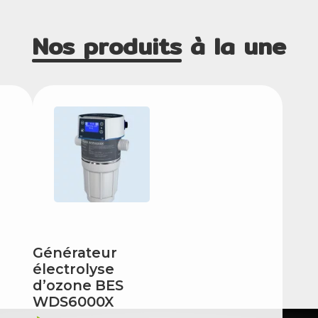
Nos produits
à la une
Générateur
électrolyse
d’ozone BES
WDS6000X