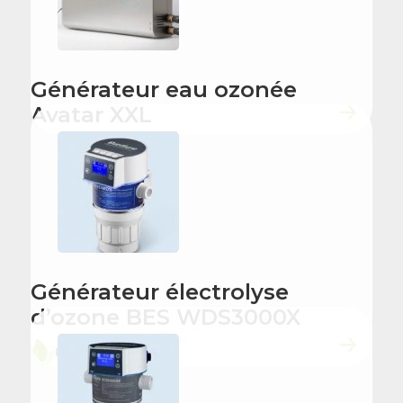
Générateur eau ozonée
Avatar XXL
Générateur électrolyse
d’ozone BES WDS3000X
ÉCO-CONÇU