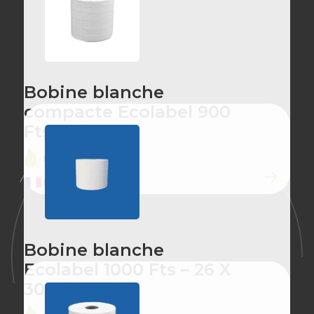
Bobine blanche
compacte Ecolabel 900
Fts – 18 X 20
ÉCO-CONÇU
MADE IN FRANCE
Bobine blanche
Ecolabel 1000 Fts – 26 X
30