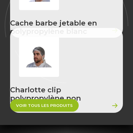
Cache barbe jetable en
polypropylène blanc
Charlotte clip
polypropylène non
tissée blanc
VOIR TOUS LES PRODUITS