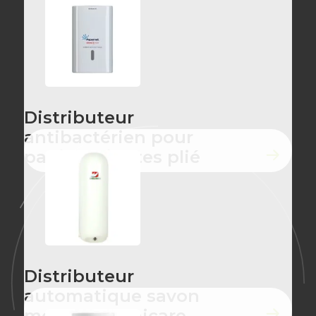
Distributeur
antibactérien pour
papier toilettes plié
Distributeur
automatique savon
mousse Omnicare