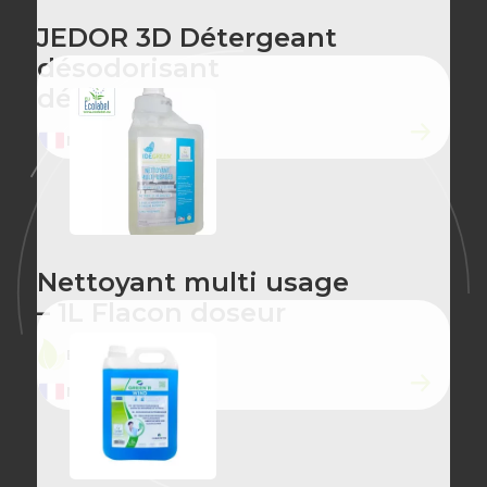
JEDOR 3D Détergeant
désodorisant
désinfectant
MADE IN FRANCE
Nettoyant multi usage
– 1L Flacon doseur
ÉCO-CONÇU
MADE IN FRANCE