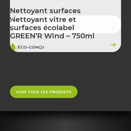
Nettoyant surfaces
vitrées écolabel
Nettoyant vitre et
GREEN’R Wind – 5L
surfaces écolabel
GREEN’R Wind – 750ml
ÉCO-CONÇU
VOIR TOUS LES PRODUITS