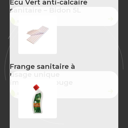
Écu Vert anti-calcaire
sanitaire – Bidon 5L
ÉCO-CONÇU
Frange sanitaire à
usage unique
imprégnée rouge
ÉCO-CONÇU