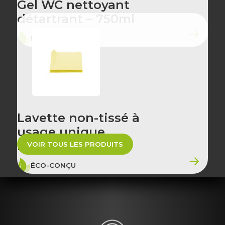
Gel WC nettoyant
détartrant – 750ml
ÉCO-CONÇU
Lavette non-tissé à
usage unique
imprégnée jaune
VOIR TOUS LES PRODUITS
ÉCO-CONÇU