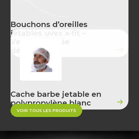
Bouchons d’oreilles
jetables uvex x-fit –
Version cordée
détectable
Cache barbe jetable en
polypropylène blanc
VOIR TOUS LES PRODUITS