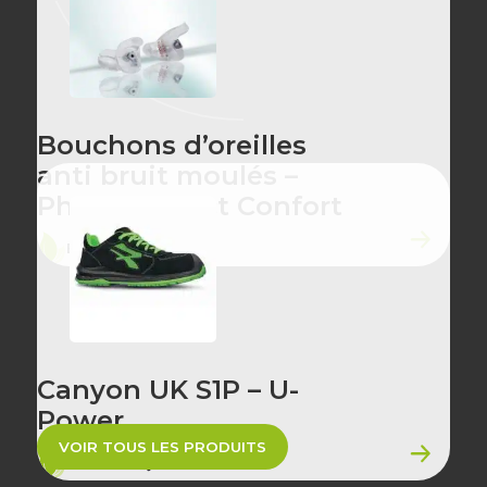
Bouchons d’oreilles
anti bruit moulés –
Phonor Select Confort
ÉCO-CONÇU
Canyon UK S1P – U-
Power
VOIR TOUS LES PRODUITS
ÉCO-CONÇU