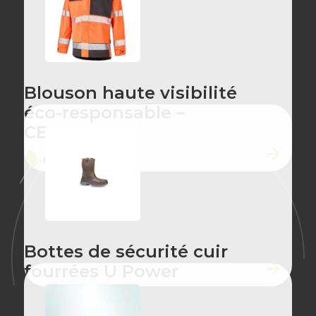
Blouson haute visibilité
éco-responsable –
CEPOVETT
ÉCO-CONÇU
Bottes de sécurité cuir
fourrées U Power