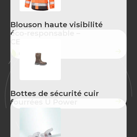
Blouson haute visibilité
éco-responsable –
CEPOVETT
ÉCO-CONÇU
Bottes de sécurité cuir
fourrées U Power