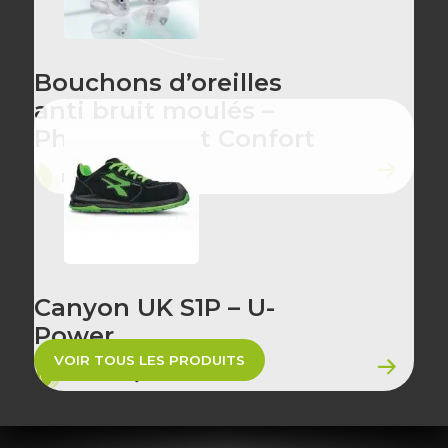
Bouchons d’oreilles
anti bruit moulés –
Phonor Select Confort
ÉCO-CONÇU
Canyon UK S1P – U-
Power
VOIR TOUS LES PRODUITS
ÉCO-CONÇU