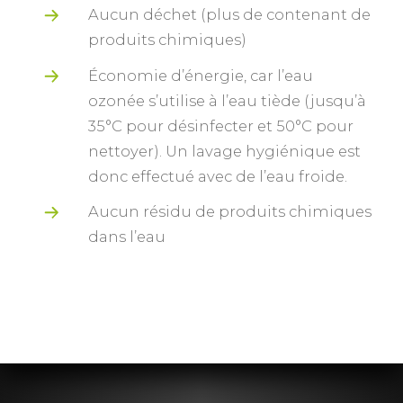
Aucun déchet (plus de contenant de
produits chimiques)
Économie d’énergie, car l’eau
ozonée s’utilise à l’eau tiède (jusqu’à
35°C pour désinfecter et 50°C pour
nettoyer). Un lavage hygiénique est
donc effectué avec de l’eau froide.
Aucun résidu de produits chimiques
dans l’eau