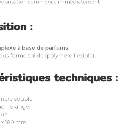
odorisation commence immédiatement.
ition :
lexe à base de parfums.
ous forme solide (polymère flexible).
éristiques techniques :
mère souple
ne – oranger
ue
11 x 180 mm