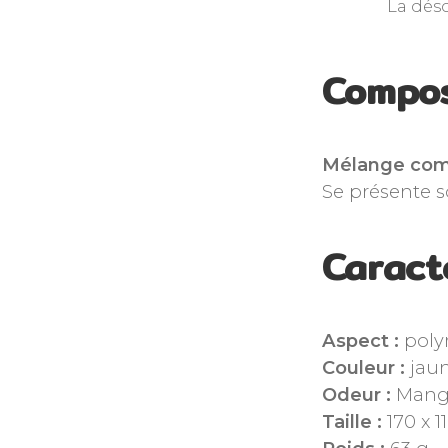
La dés
Compos
Mélange comp
Se présente s
Caract
Aspect :
poly
Couleur :
jau
Odeur :
Mang
Taille :
170 x 