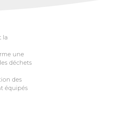
 la
forme une
 les déchets
tion des
nt équipés