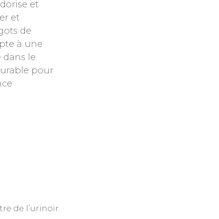
dorise et
er et
gots de
dapte à une
 dans le
durable pour
nce
re de l’urinoir.