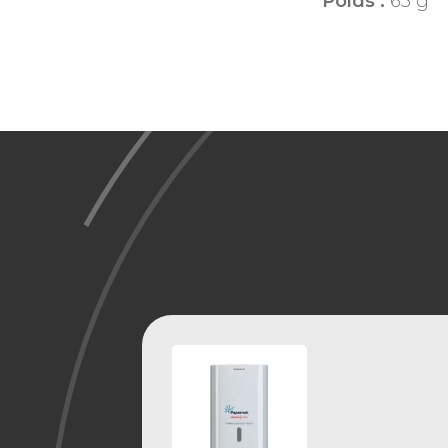
Poids :
63 g