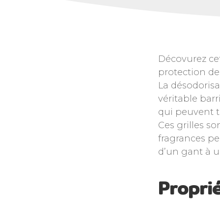
Décovurez cet
protection des
La désodorisat
véritable bar
qui peuvent t
Ces grilles s
fragrances pe
d’un gant à 
Proprié