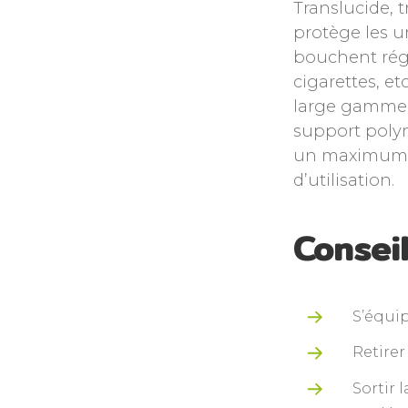
Translucide, t
protège les u
bouchent rég
cigarettes, et
large gamme d
support polym
un maximum de
d’utilisation.
Conseil
S’équip
Retirer
Sortir 