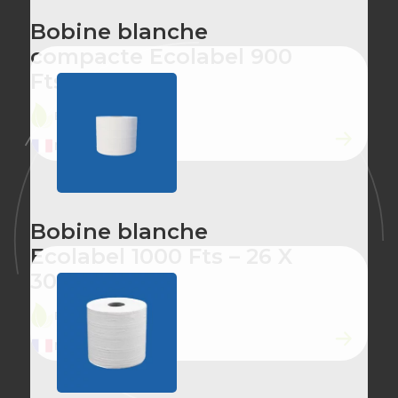
Bobine blanche
compacte Ecolabel 900
Fts – 18 X 20
ÉCO-CONÇU
MADE IN FRANCE
Bobine blanche
Ecolabel 1000 Fts – 26 X
30
ÉCO-CONÇU
MADE IN FRANCE