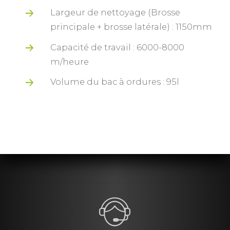
Largeur de nettoyage (Brosse
principale + brosse latérale) : 1150mm
Capacité de travail : 6000-8000
m/heure
Volume du bac à ordures : 95l