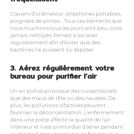
Claviers d’ordinateur, téléphones portables,
poignées de portes… Tous ces éléments que
nous touchons tous les jours sont peu, voire
jamais, nettoyés. Pensez à les laver
régulièrement afin d’éviter que des
bactéries ne puissent s’y déposer.
3. Aérez régulièrement votre
bureau pour purifier l’air
Un air pollué provoque des nuisances tels
que des maux de tête ou des nausées. De
plus, les pollutions olfactives peuvent
favoriser la déconcentration. L’enfermement
dans une pièce affecte la qualité de l’air
intérieur et il est primordial d’aérer pendant
au moins 5 minutes plusieurs fois par jour.