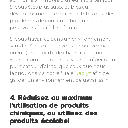
Si vous êtes plus susceptibles au
développement de maux de têtes ou à des
problèmes de concentration, un air pur
peut vous aider à les réduire.
Si vous travaillez dans un environnement
sans fenêtres ou que vous ne pouvez pas
ouvrir (bruit, perte de chaleur, etc.), nous
vous recommandons de vous équiper d’un
purificateur d’air tel que ceux que nous
fabriquons via notre filiale
Naolyz
afin de
garder un environnement de travail sain.
4. Réduisez au maximum
l’utilisation de produits
chimiques, ou utilisez des
produits écolabel