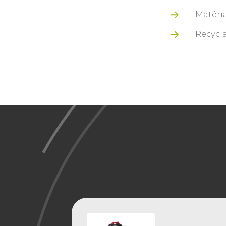
Matéria
Recycla