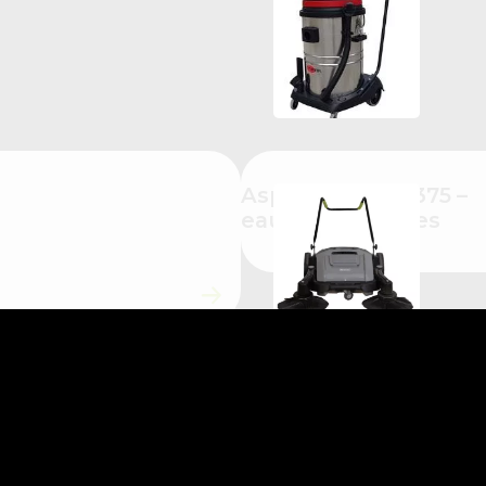
Aspirateur LSU 375 –
eau et poussières
Balayeuse manuelle
mécanique
professionnelle –
STAR