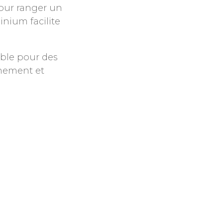
pour ranger un
nium facilite
able pour des
nnement et