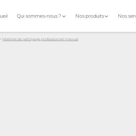
ueil
Qui sommes-nous ?
Nos produits
Nos ser
>
Matériel de nettoyage professionnel manuel