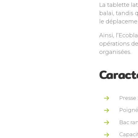
La tablette l
balai, tandis
le déplacemen
Ainsi, l’Ecob
opérations de
organisées.
Caract
Presse
Poignée
Bac ra
Capacit