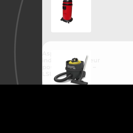
Aspirateur
industriel 1 moteur
poussière & eau –
LSU135P
Aspirateur
VOIR TOUS LES PRODUITS
poussière Numatic
Nupro Reflo PRP180