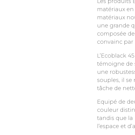
Les produits 
matériaux en p
matériaux no
une grande q
composée de m
convainc par 
L’Ecoblack 45 
témoigne de 
une robustess
souples, il s
tâche de nett
Equipé de deu
couleur distinc
tandis que la
l’espace et d’