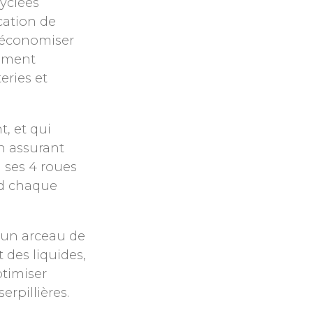
yclées
cation de
’économiser
lement
eries et
t, et qui
n assurant
à ses 4 roues
nd chaque
 un arceau de
t des liquides,
ptimiser
erpillières.