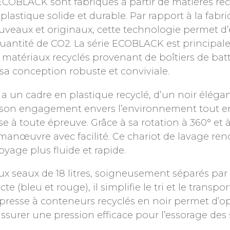
ECOBLACK sont fabriqués à partir de matières rec
lastique solide et durable. Par rapport à la fabri
uveaux et originaux, cette technologie permet d
uantité de CO2. La série ECOBLACK est principa
atériaux recyclés provenant de boîtiers de batt
sa conception robuste et conviviale.
a un cadre en plastique recyclé, d’un noir élégan
son engagement envers l’environnement tout e
e à toute épreuve. Grâce à sa rotation à 360° et 
e manœuvre avec facilité. Ce chariot de lavage re
oyage plus fluide et rapide.
x seaux de 18 litres, soigneusement séparés par
te (bleu et rouge), il simplifie le tri et le transpor
 presse à conteneurs recyclés en noir permet d’o
assurer une pression efficace pour l’essorage des s