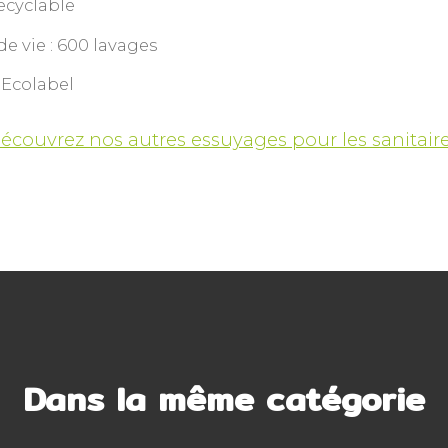
ecyclable
e vie : 600 lavages
 Ecolabel
écouvrez nos autres essuyages pour les sanitaire
Dans la même catégorie