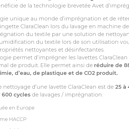
néficie de la technologie brevetée Avet d’imprégn
gie unique au monde d’imprégnation et de réten
 lingette ClaraClean lors du lavage en machine des
égnation du textile par une solution de nettoyan
midification du textile lors de son utilisation v
propriétés nettoyantes et désinfectantes.
ogie permet d’imprégner les lavettes ClaraClean 
mal de produit. Elle permet ainsi de
réduire de 8
imie, d’eau, de plastique et de CO2 produit.
e nettoyage d’une lavette ClaraClean est de
25 à
r
600 cycles
de lavages / imprégnation.
uée en Europe
rme HACCP