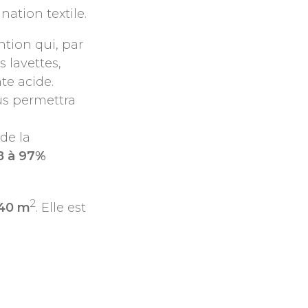
ation textile.
tion qui, par
 lavettes,
te acide.
ous permettra
de la
8 à 97%
2
 40 m
. Elle est