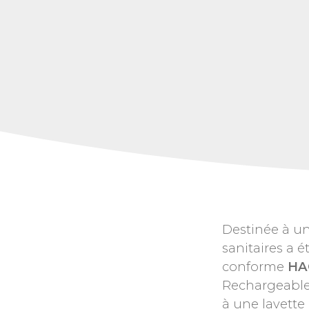
Destinée à un
sanitaires a 
conforme
HA
Rechargeable,
à une lavett