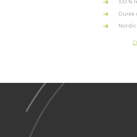
100 % r
Durée d
Nordic
D