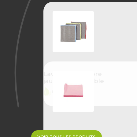
Lavette microfibre
jaune imprégnable
ÉCO-CONÇU
Lavette sanitaire à
VOIR TOUS LES PRODUITS