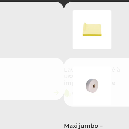
Lavette non-tissé à
usage unique
imprégnée jaune
ÉCO-CONÇU
Maxi jumbo –