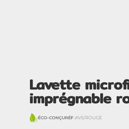
Lavette microf
imprégnable r
ÉCO-CONÇU
RÉF :
AV5/ROUGE