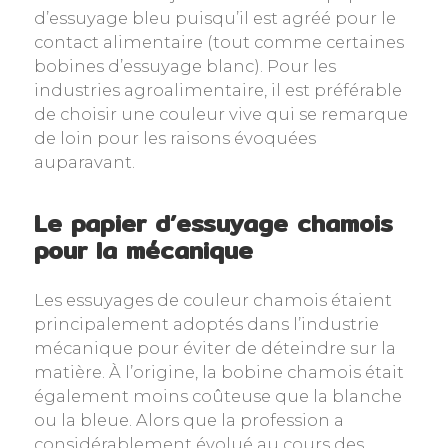
d’essuyage bleu puisqu’il est agréé pour le
contact alimentaire (tout comme certaines
bobines d’essuyage blanc). Pour les
industries agroalimentaire, il est préférable
de choisir une couleur vive qui se remarque
de loin pour les raisons évoquées
auparavant.
Le papier d’essuyage chamois
pour la mécanique
Les essuyages de couleur chamois étaient
principalement adoptés dans l’industrie
mécanique pour éviter de déteindre sur la
matière. À l’origine, la bobine chamois était
également moins coûteuse que la blanche
ou la bleue. Alors que la profession a
considérablement évolué au cours des